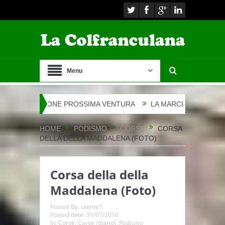
Menu
VENTURA
LA MARCIA DELLA CHIESETTA
UN SALUTO…
HOME
PODISMO
CORSE
CORSA
DELLA DELLA MADDALENA (FOTO)
Corsa della della
Maddalena (Foto)
Posted By:
utente1
Posted date:
31/07/2016
In:
Corse
,
Corse (diario)
,
Podismo