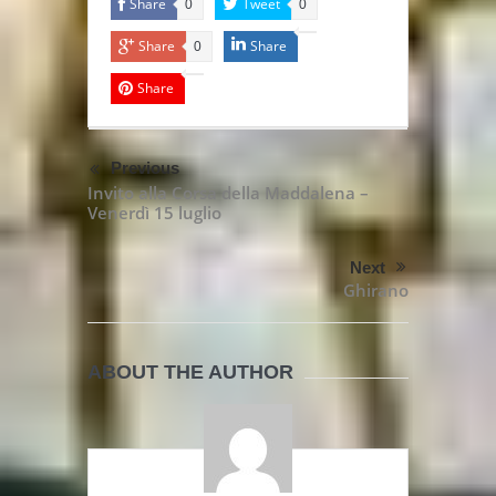
Share
Tweet
0
0
Share
Share
0
Share
Previous
Invito alla Corsa della Maddalena –
Venerdì 15 luglio
Next
Ghirano
ABOUT THE AUTHOR