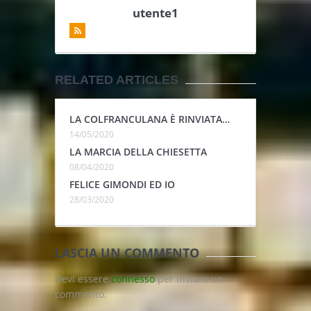
utente1
RELATED ARTICLES
LA COLFRANCULANA È RINVIATA…
14/05/2020
LA MARCIA DELLA CHIESETTA
08/04/2020
FELICE GIMONDI ED IO
28/03/2020
LASCIA UN COMMENTO
Devi essere
connesso
per inviare un
commento.