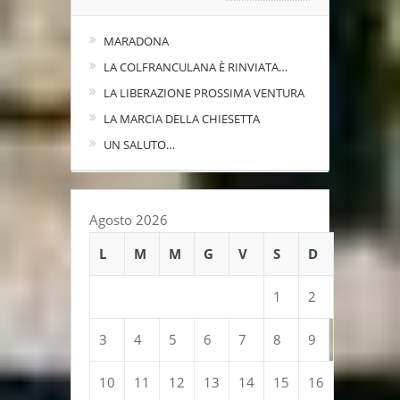
MARADONA
LA COLFRANCULANA È RINVIATA…
LA LIBERAZIONE PROSSIMA VENTURA
LA MARCIA DELLA CHIESETTA
UN SALUTO…
Agosto 2026
L
M
M
G
V
S
D
1
2
3
4
5
6
7
8
9
10
11
12
13
14
15
16