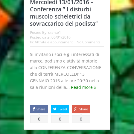
Mercoledì 13/01/2016 –
Conferenza ” I disturbi
muscolo-scheletrici da
sovraccarico del podista”
Posted By:
utente1
Posted date:
06/01/2016
In:
Attività e appuntamenti
No Comments
Si invitano i soci e gli interessati di
marce, podismo e attività motorie
alla CONFERENZA-CONVERSAZIONE
che di terrà MERCOLEDI’ 13
GENNAIO 2016 alle ore 20:30 nella
sala riunioni della...
Read more
Share
Tweet
Share
0
0
0