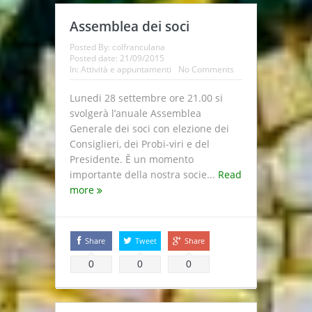
Assemblea dei soci
Posted By:
colfranculana
Posted date:
21/09/2015
In:
Attività e appuntamenti
No Comments
Lunedi 28 settembre ore 21.00 si
svolgerà l’anuale Assemblea
Generale dei soci con elezione dei
Consiglieri, dei Probi-viri e del
Presidente. Ě un momento
importante della nostra socie...
Read
more
Share
Tweet
Share
0
0
0