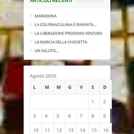
ARTICOLI RECENTI
MARADONA
LA COLFRANCULANA È RINVIATA…
LA LIBERAZIONE PROSSIMA VENTURA
LA MARCIA DELLA CHIESETTA
UN SALUTO…
Agosto 2026
L
M
M
G
V
S
D
1
2
3
4
5
6
7
8
9
10
11
12
13
14
15
16