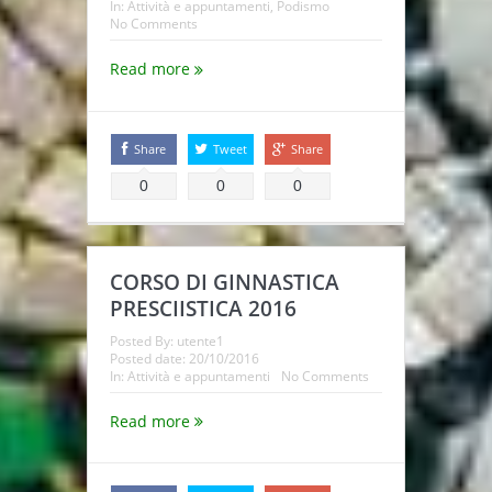
In:
Attività e appuntamenti
,
Podismo
No Comments
Read more
Share
Tweet
Share
0
0
0
CORSO DI GINNASTICA
PRESCIISTICA 2016
Posted By:
utente1
Posted date:
20/10/2016
In:
Attività e appuntamenti
No Comments
Read more