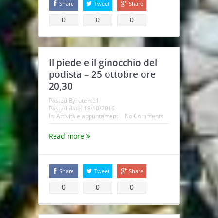
Share
Tweet
Share
0
0
0
Il piede e il ginocchio del
podista – 25 ottobre ore
20,30
Posted By:
utente1
Posted date:
18/10/2016
In:
Attività e appuntamenti
No Comments
Read more
Share
Tweet
Share
0
0
0