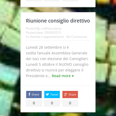
Riunione consiglio direttivo
Posted By:
colfranculana
Posted date:
29/09/2015
In:
Attività e appuntamenti
No Comments
Lunedi 28 settembre si è
svolta l’anuale Assemblea Generale
dei soci con elezione dei Consiglieri.
Lunedi 5 ottobre il NUOVO consiglio
direttivo si riunirà per eleggere il
Presidente e...
Read more
Share
Tweet
Share
0
0
0