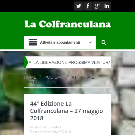
Attività e appuntamenti
…
LA LIBERAZIONE PROSSIMA VENTURA
LA MARCIA DELLA
HOME
PODISMO
ATTIVITÀ E
APPUNTAMENTI
44° Edizione La
Colfranculana – 27 maggio
2018
Posted By:
utente1
Posted date:
20/05/2018