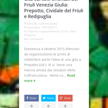
Friuli Venezia Giulia:
Prepotto, Cividale del Friuli
e Redipuglia
Posted By:
colfranculana
Posted date:
14/10/2015
In:
Attività e appuntamenti
,
Corse
,
Gite
,
Podismo
No Comments
Domenica 4 ottobre 2015 (Pensieri
da organizzatore) Ai primi di
settembre parte l’idea di una gita a
Prepotto (Ud ). Vi si tiene una
marcia amata dai senatori della
Colfranculana. Viene co...
Read
more
Share
Tweet
Share
0
0
0