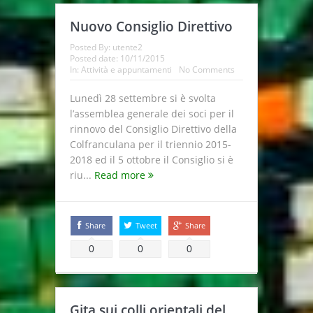
Nuovo Consiglio Direttivo
Posted By:
utente2
Posted date:
10/11/2015
In:
Attività e appuntamenti
No Comments
Lunedì 28 settembre si è svolta
l’assemblea generale dei soci per il
rinnovo del Consiglio Direttivo della
Colfranculana per il triennio 2015-
2018 ed il 5 ottobre il Consiglio si è
riu...
Read more
Share
Tweet
Share
0
0
0
Gita sui colli orientali del