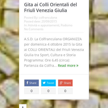
Gita ai Colli Orientali del
Friuli Venezia Giulia
Posted By:
colfranculana
Posted date:
20/09/2015
In:
Attività e appuntamenti
,
Podismo
No Comments
A.S.D. La Colfranculana ORGANIZZA
per domenica 4 ottobre 2015 la Gita
ai COLLI ORIENTALI del Friuli Venezia
Giulia tra Sport, Cultura e Storia
Programma: Ore 6,45 (circa):
Partenza da Colfra...
Read more
Share
Tweet
Share
0
0
0
2
1