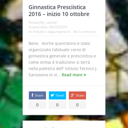
Ginnastica Presciistica
2016 – inizio 10 ottobre
Posted By:
utente1
Posted date:
09/10/2016
In:
Attività e appuntamenti
No Comments
Bene . Anche quest’anno è stato
organizzato l’abituale corso di
ginnastica generale e presciistica e
come ormai è tradizione si terrà
nella palestra dell’ Istituto Tecnico J.
Sansovino in vi...
Read more
Share
Tweet
Share
0
0
0