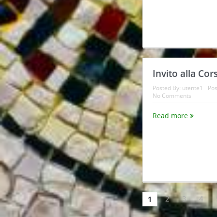
Invito alla Co
Posted By:
utente1
Pos
No Comments
Read more
2
3
4
1