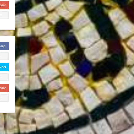
hare
0
are
0
weet
0
hare
0