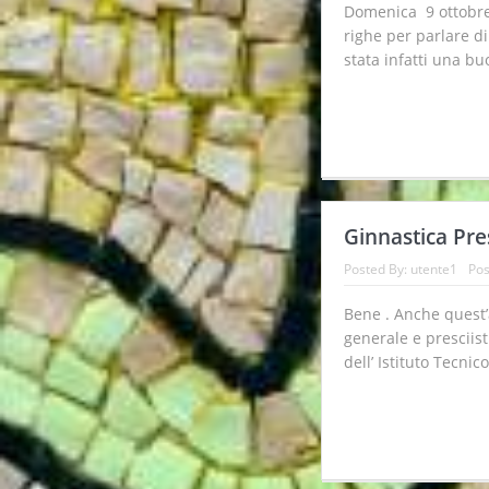
Domenica 9 ottobre
righe per parlare d
stata infatti una b
Ginnastica Pres
Posted By:
utente1
Pos
Bene . Anche quest’a
generale e presciist
dell’ Istituto Tecnico