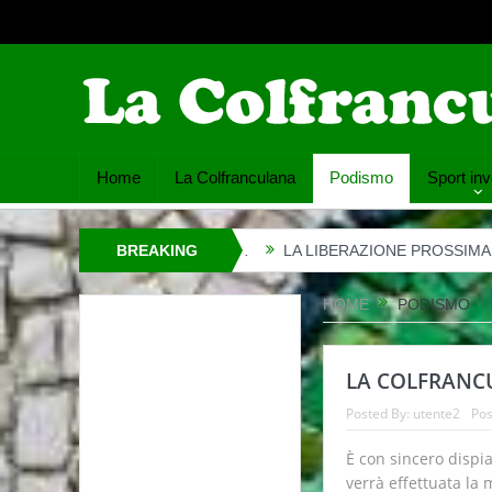
Home
La Colfranculana
Podismo
Sport inv
È RINVIATA…
BREAKING
LA LIBERAZIONE PROSSIMA VENTURA
LA M
NEWS
HOME
PODISMO
LA COLFRANC
Posted By:
utente2
Pos
È con sincero dispi
verrà effettuata la