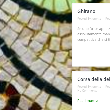
Ghirano
Posted By:
utente1
Pos
Se uno fosse appas
assolutamente manca
competitiva che si t
Corsa della de
Posted By:
utente1
Pos
No Comments
Read more