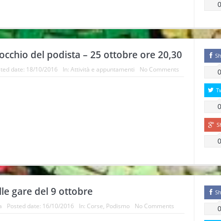
inocchio del podista – 25 ottobre ore 20,30
Sh
ted date:
18/10/2016
In:
Attività e appuntamenti
No Comments
T
S
alle gare del 9 ottobre
Sh
a
Posted date:
16/10/2016
In:
Corse
,
Podismo
No Comments