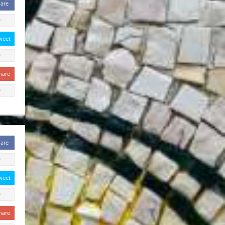
are
0
weet
0
hare
0
are
0
weet
0
hare