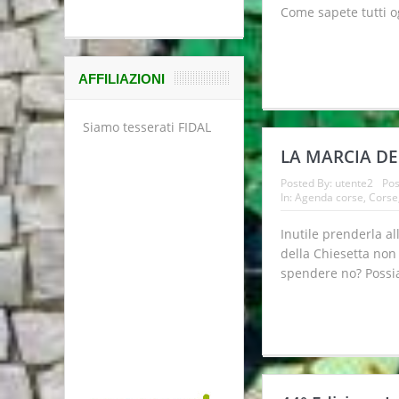
Come sapete tutti og
AFFILIAZIONI
Siamo tesserati FIDAL
LA MARCIA DE
Posted By:
utente2
Pos
In:
Agenda corse
,
Corse
Inutile prenderla al
della Chiesetta non 
spendere no? Possi