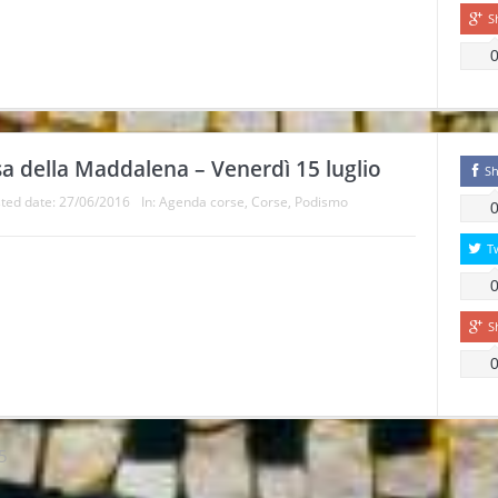
S
rsa della Maddalena – Venerdì 15 luglio
Sh
ted date:
27/06/2016
In:
Agenda corse
,
Corse
,
Podismo
T
S
5