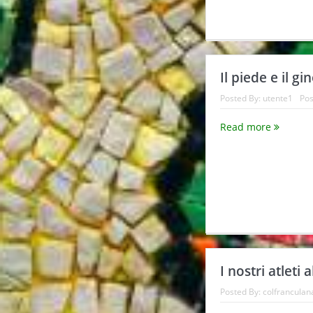
Il piede e il g
Posted By:
utente1
Pos
Read more
I nostri atleti 
Posted By:
colfranculan