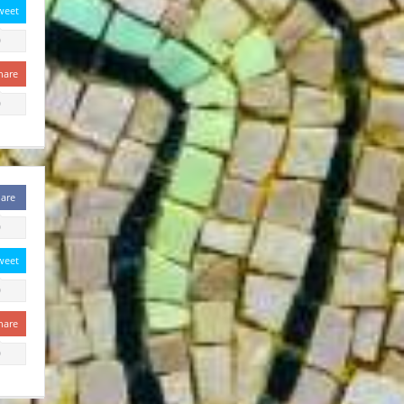
weet
0
hare
0
are
0
weet
0
hare
0