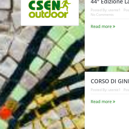
44° Edizione L
Posted By:
utente1
Pos
No Comments
Read more
CORSO DI GIN
Posted By:
utente1
Pos
Read more