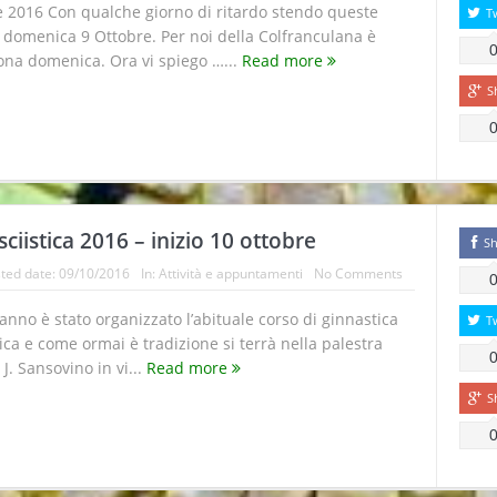
 2016 Con qualche giorno di ritardo stendo queste
T
i domenica 9 Ottobre. Per noi della Colfranculana è
uona domenica. Ora vi spiego …...
Read more
S
ciistica 2016 – inizio 10 ottobre
Sh
ted date:
09/10/2016
In:
Attività e appuntamenti
No Comments
nno è stato organizzato l’abituale corso di ginnastica
T
ica e come ormai è tradizione si terrà nella palestra
 J. Sansovino in vi...
Read more
S