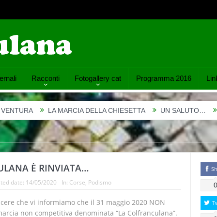
ernali
Racconti
Fotogallery cat
Programma 2016
Link
ARCIA DELLA CHIESETTA
UN SALUTO…
FELICE GIMONDI E
ULANA È RINVIATA…
Sh
ted date:
14/05/2020
In:
Corse
,
Podismo
acere che vi informiamo che il 31 maggio 2020 NON
T
 marcia non competitiva denominata “La Colfranculana”.