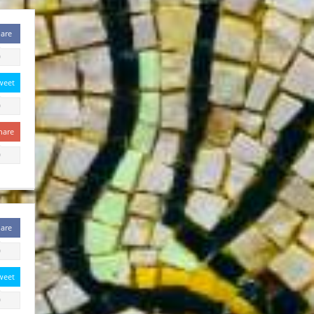
are
0
weet
0
hare
0
are
0
weet
0