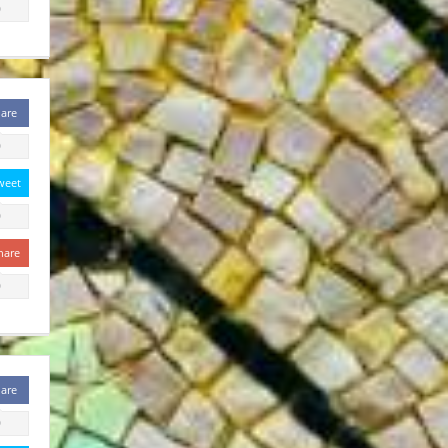
0
are
0
weet
0
hare
0
are
0