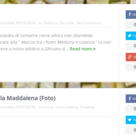
Sh
ted date:
09/10/2016
In:
Podismo
,
Racconti
No Comments
sionato di lumache rosse allora non dovrebbe
T
re alla ” Marcia tra i fiumi Meduna e Livenza “ la non
iene a inizio ottobre a Ghirano d...
Read more
S
lla Maddalena (Foto)
Sh
ted date:
31/07/2016
In:
Corse
,
Corse (diario)
,
Podismo
T