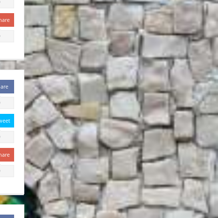
0
hare
0
are
0
weet
0
hare
0