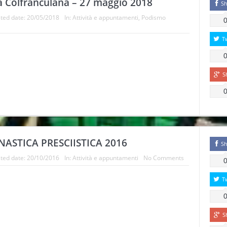
a Colfranculana – 27 maggio 2018
Sh
ted date:
20/05/2018
In:
Attività e appuntamenti
,
Podismo
T
S
NASTICA PRESCIISTICA 2016
Sh
ted date:
20/10/2016
In:
Attività e appuntamenti
No Comments
T
S