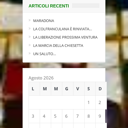
ARTICOLI RECENTI
MARADONA
LA COLFRANCULANA È RINVIATA…
LA LIBERAZIONE PROSSIMA VENTURA
LA MARCIA DELLA CHIESETTA
UN SALUTO…
Agosto 2026
L
M
M
G
V
S
D
1
2
3
4
5
6
7
8
9