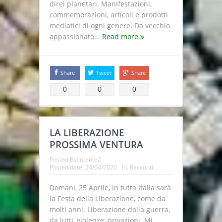
direi planetari. Manifestazioni,
commemorazioni, articoli e prodotti
mediatici di ogni genere. Da vecchio
appassionato...
Read more
Share
Tweet
Share
0
0
0
LA LIBERAZIONE
PROSSIMA VENTURA
Posted By:
utente2
Posted date:
24/04/2020
In:
Racconti
Domani, 25 Aprile, in tutta Italia sarà
la Festa della Liberazione, come da
molti anni. Liberazione dalla guerra,
da lutti, violenze, privazioni. Mi