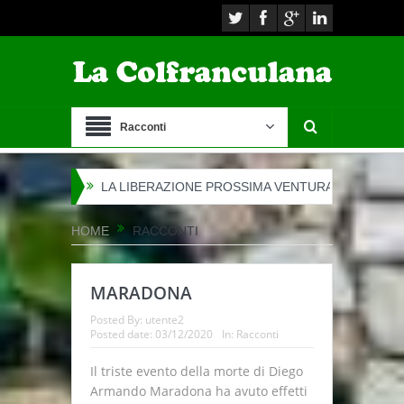
Racconti
A…
LA LIBERAZIONE PROSSIMA VENTURA
LA MARCIA DELL
HOME
RACCONTI
MARADONA
Posted By:
utente2
Posted date:
03/12/2020
In:
Racconti
Il triste evento della morte di Diego
Armando Maradona ha avuto effetti