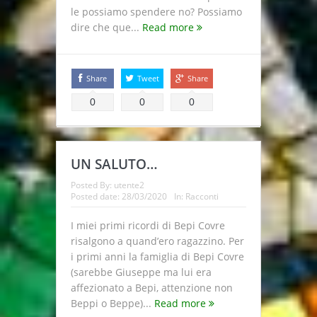
le possiamo spendere no? Possiamo
dire che que...
Read more
Share
Tweet
Share
0
0
0
UN SALUTO…
Posted By:
utente2
Posted date:
28/03/2020
In:
Racconti
I miei primi ricordi di Bepi Covre
risalgono a quand’ero ragazzino. Per
i primi anni la famiglia di Bepi Covre
(sarebbe Giuseppe ma lui era
affezionato a Bepi, attenzione non
Beppi o Beppe)...
Read more