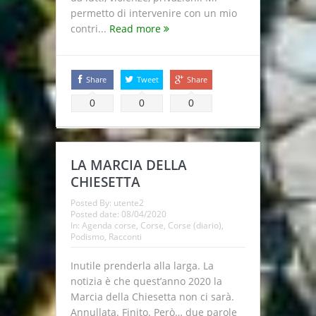
permetto di intervenire con un mio
contri...
Read more
Share
Tweet
Share
0
0
0
LA MARCIA DELLA
CHIESETTA
Posted By:
utente2
Posted date:
08/04/2020
In:
Agenda corse
,
Corse
,
Corse (diario)
,
Podismo
,
Racconti
Inutile prenderla alla larga. La
notizia è che quest’anno 2020 la
Marcia della Chiesetta non ci sarà.
Annullata. Finito. Però… due parole