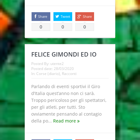
Share
Tweet
Share
0
0
0
FELICE GIMONDI ED IO
Posted By:
utente2
Posted date:
28/03/2020
In:
Corse (diario)
,
Racconti
Parlando di eventi sportivi il Giro
d’Italia quest’anno non ci sarà.
Troppo pericoloso per gli spettatori,
per gli atleti, per tutti. Sto
ovviamente pensando al contagio
della po...
Read more