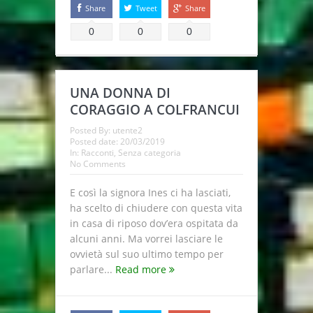
Share
Tweet
Share
0
0
0
UNA DONNA DI
CORAGGIO A COLFRANCUI
Posted By:
utente2
Posted date:
20/03/2019
In:
Racconti
,
Senza categoria
No Comments
E così la signora Ines ci ha lasciati,
ha scelto di chiudere con questa vita
in casa di riposo dov’era ospitata da
alcuni anni. Ma vorrei lasciare le
ovvietà sul suo ultimo tempo per
parlare...
Read more