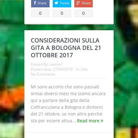
Share
Tweet
Share
0
0
0
CONSIDERAZIONI SULLA
GITA A BOLOGNA DEL 21
OTTOBRE 2017
Posted By:
utente1
Posted date:
27/04/2018
In:
Gite
No Comments
Mi sono accorto che sono passati
ormai diversi mesi ma siamo ancora
qui a parlare della gita della
Colfranculana a Bologna e dintorni
del 21 ottobre, se non altro perché
sta per essere attua...
Read more