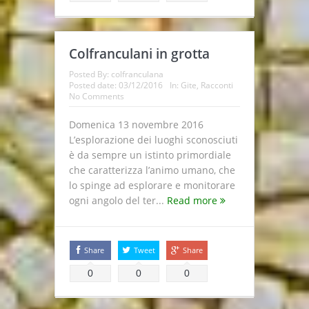
Colfranculani in grotta
Posted By:
colfranculana
Posted date:
03/12/2016
In:
Gite
,
Racconti
No Comments
Domenica 13 novembre 2016
L’esplorazione dei luoghi sconosciuti
è da sempre un istinto primordiale
che caratterizza l’animo umano, che
lo spinge ad esplorare e monitorare
ogni angolo del ter...
Read more
Share
Tweet
Share
0
0
0