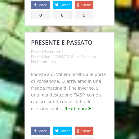
Share
Tweet
Share
0
0
0
PRESENTE E PASSATO
Posted By:
utente1
Posted date:
27/04/2018
In:
Racconti
No Comments
Podistica di Vallenoncello, alle porte
di Pordenone. Ci arriviamo in una
fredda mattina di fine inverno. E’
una manifestazione FIASP, come si
capisce subito dallo staff alle
iscrizioni, dall...
Read more
Share
Tweet
Share