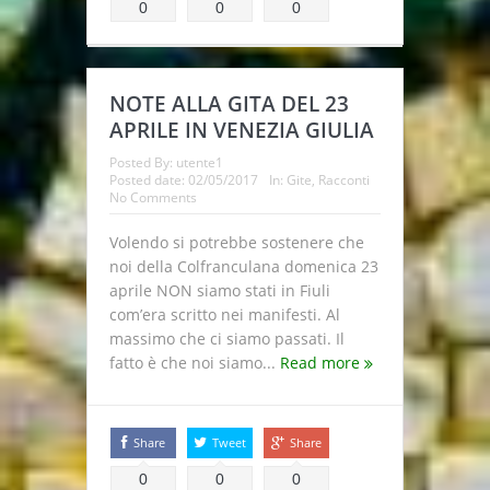
0
0
0
NOTE ALLA GITA DEL 23
APRILE IN VENEZIA GIULIA
Posted By:
utente1
Posted date:
02/05/2017
In:
Gite
,
Racconti
No Comments
Volendo si potrebbe sostenere che
noi della Colfranculana domenica 23
aprile NON siamo stati in Fiuli
com’era scritto nei manifesti. Al
massimo che ci siamo passati. Il
fatto è che noi siamo...
Read more
Share
Tweet
Share
0
0
0