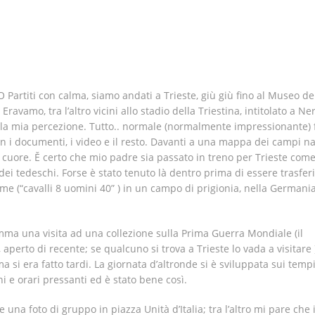
Partiti con calma, siamo andati a Trieste, giù giù fino al Museo de
Eravamo, tra l’altro vicini allo stadio della Triestina, intitolato a Ne
la mia percezione. Tutto.. normale (normalmente impressionante) 
n i documenti, i video e il resto. Davanti a una mappa dei campi na
l cuore. Ě certo che mio padre sia passato in treno per Trieste com
dei tedeschi. Forse è stato tenuto là dentro prima di essere trasferi
me (“cavalli 8 uomini 40” ) in un campo di prigionia, nella Germania
a una visita ad una collezione sulla Prima Guerra Mondiale (il
perto di recente; se qualcuno si trova a Trieste lo vada a visitare ) 
ma si era fatto tardi. La giornata d’altronde si è sviluppata sui temp
ni e orari pressanti ed è stato bene così.
na foto di gruppo in piazza Unità d’Italia; tra l’altro mi pare che 