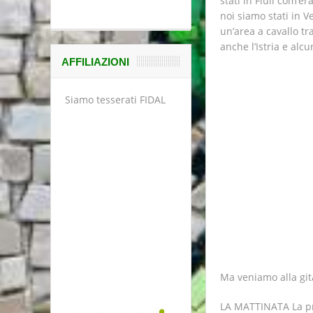
stati in Fiuli com’er
noi siamo stati in V
un’area a cavallo tr
anche l’Istria e alc
AFFILIAZIONI
Siamo tesserati FIDAL
Ma veniamo alla git
LA MATTINATA La pri