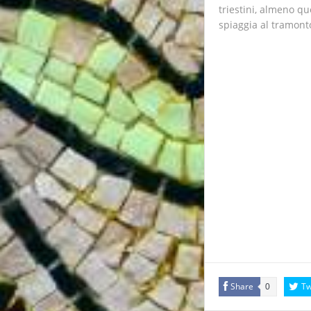
triestini, almeno qu
spiaggia al tramonto
Share
Tw
0