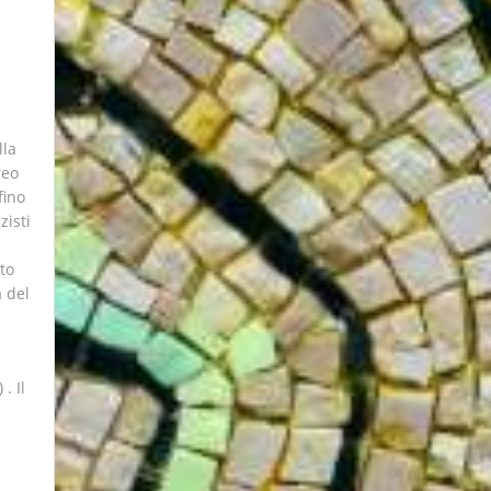
lla
reo
fino
zisti
e
to
 del
. Il
i
i