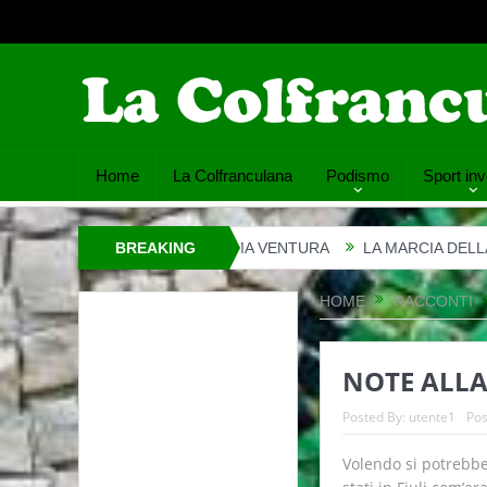
Home
La Colfranculana
Podismo
Sport inv
ERAZIONE PROSSIMA VENTURA
BREAKING
LA MARCIA DELLA CHIESETTA
NEWS
HOME
RACCONTI
NOTE ALLA 
Posted By:
utente1
Pos
Volendo si potrebb