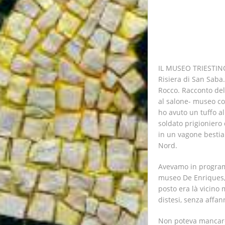
IL MUSEO TRIESTINO 
Risiera di San Saba. 
Rocco. Racconto del
al salone- museo co
ho avuto un tuffo a
soldato prigioniero 
in un vagone bestia
Nord.
Avevamo in programm
museo De Enriques, a
posto era là vicino 
distesi, senza affan
Non poteva mancare u