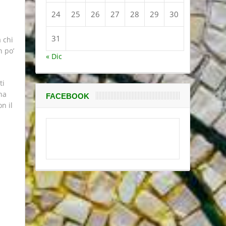
24
25
26
27
28
29
30
31
 chi
n po’
« Dic
ti
ha
FACEBOOK
n il