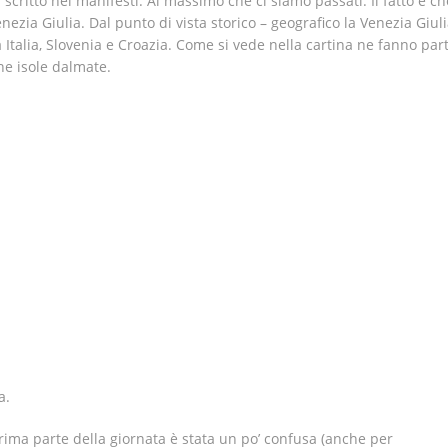
a scritto nei manifesti. Al massimo che ci siamo passati. Il fatto è ch
enezia Giulia. Dal punto di vista storico – geografico la Venezia Giuli
a Italia, Slovenia e Croazia. Come si vede nella cartina ne fanno par
une isole dalmate.
a.
ma parte della giornata è stata un po’ confusa (anche per