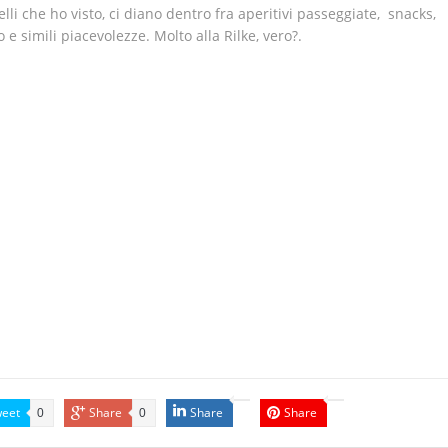
elli che ho visto, ci diano dentro fra aperitivi passeggiate, snacks,
 e simili piacevolezze. Molto alla Rilke, vero?.
eet
Share
Share
Share
0
0