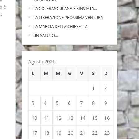
e
a è
LA COLFRANCULANA È RINVIATA…
te
LA LIBERAZIONE PROSSIMA VENTURA
LA MARCIA DELLA CHIESETTA
UN SALUTO…
Agosto 2026
L
M
M
G
V
S
D
1
2
3
4
5
6
7
8
9
10
11
12
13
14
15
16
17
18
19
20
21
22
23