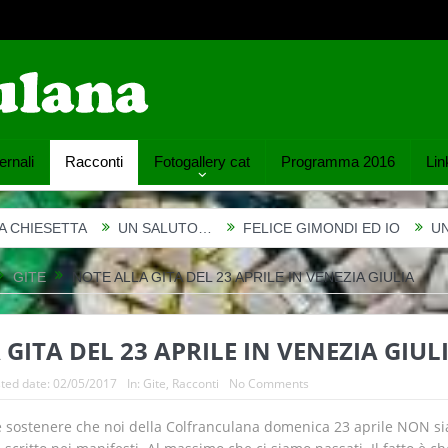
ernali
Racconti
Fotogallery cat
Programma 2016
Link
UN SALUTO…
FELICE GIMONDI ED IO
UNA DONNA DI C
GITE
NOTE ALLA GITA DEL 23 APRILE IN VENEZIA GIULIA
GITA DEL 23 APRILE IN VENEZIA GIUL
ted date:
02/05/2017
In:
Gite
,
Racconti
No Comments
e sostenere che noi della Colfranculana domenica 23 aprile NON s