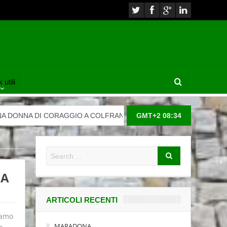
 utili
ORAGGIO A COLFRANCUI
44° Edizione La Colfranculana – 27 m
GMT+2 08:34
IA
ARTICOLI RECENTI
iamo
MARADONA