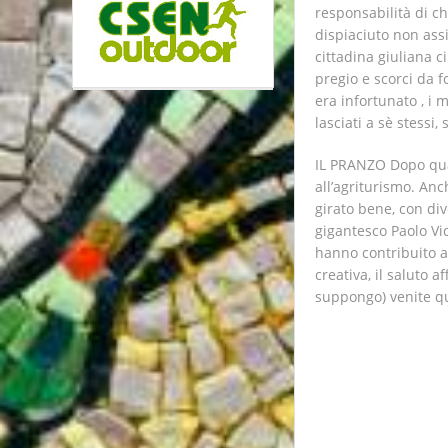
responsabilità di ch
dispiaciuto non ass
cittadina giuliana c
pregio e scorci da f
era infortunato , i 
lasciati a sè stessi
IL PRANZO Dopo qual
all’agriturismo. An
girato bene, con div
gigantesco Paolo Vid
hanno contribuito al
creativa, il saluto a
suppongo) venite qui