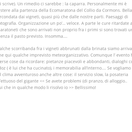
i scrive). Un rimedio ci sarebbe : la caparra. Personalmente mi è
istere alla partenza della Ecomaratona del Collio da Cormons. Bella
ircondata dai vigneti, quasi più che dalle nostre parti. Paesaggi di
otografia. Organizzazione un po’… veloce. A parte le cure ritardate a
maratoneti che sono arrivati non proprio fra i primi si sono trovati u
, senza il pasto previsto. Insomma….
che scorribanda fra i vigneti abbrunati dalla brinata siamo arriva
che qui qualche imprevisto meteorganizzativo. Comunque l’ evento 
erse cose da ricordare: pietanze piacevoli e abbondanti, dialoghi co
oz ( è lui che ha cucinato), i memorabilia all’interno…. Se vogliamo
 clima avventuroso anche altre cose: il servizio slow, la posateria
ffettuoso del gigante << Se avete problemi (di pranzo, di alloggio..
 che in qualche modo li risolvo io >> Bellissimo!