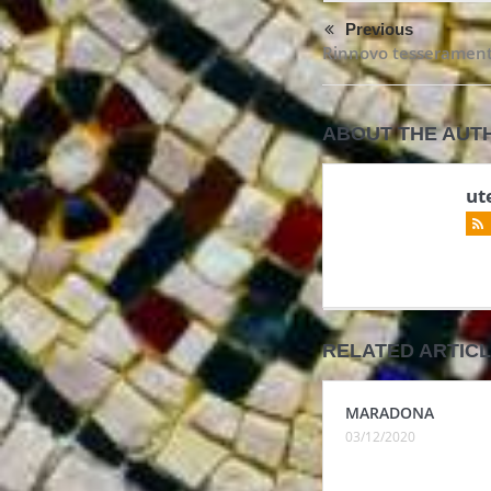
Previous
Rinnovo tesserament
ABOUT THE AUT
ut
RELATED ARTIC
MARADONA
03/12/2020