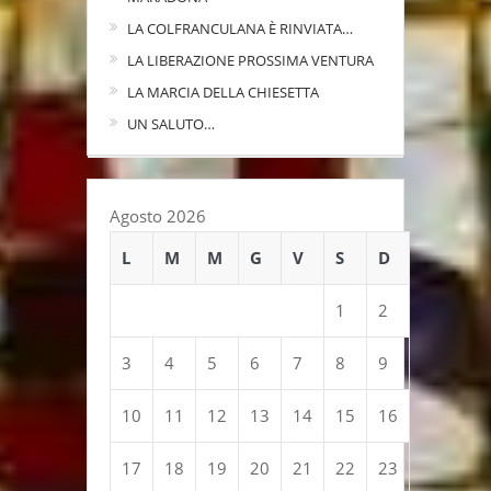
LA COLFRANCULANA È RINVIATA…
LA LIBERAZIONE PROSSIMA VENTURA
LA MARCIA DELLA CHIESETTA
UN SALUTO…
Agosto 2026
L
M
M
G
V
S
D
1
2
3
4
5
6
7
8
9
10
11
12
13
14
15
16
17
18
19
20
21
22
23