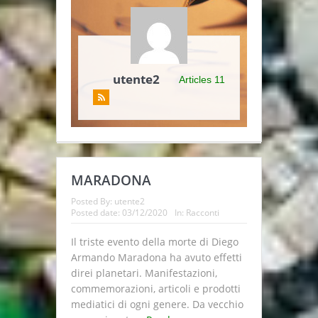
utente2
Articles 11
MARADONA
Posted By:
utente2
Posted date:
03/12/2020
In:
Racconti
Il triste evento della morte di Diego
Armando Maradona ha avuto effetti
direi planetari. Manifestazioni,
commemorazioni, articoli e prodotti
mediatici di ogni genere. Da vecchio