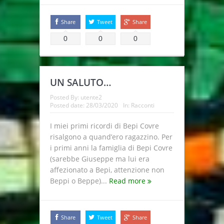
Share
Tweet
Share
0
0
0
UN SALUTO…
Posted By:
utente2
Posted date:
28/03/2020
In:
Racconti
I miei primi ricordi di Bepi Covre
risalgono a quand’ero ragazzino. Per
i primi anni la famiglia di Bepi Covre
(sarebbe Giuseppe ma lui era
affezionato a Bepi, attenzione non
Beppi o Beppe)...
Read more
Share
Tweet
Share