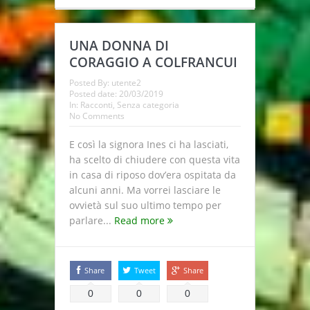
UNA DONNA DI
CORAGGIO A COLFRANCUI
Posted By:
utente2
Posted date:
20/03/2019
In:
Racconti
,
Senza categoria
No Comments
E così la signora Ines ci ha lasciati,
ha scelto di chiudere con questa vita
in casa di riposo dov’era ospitata da
alcuni anni. Ma vorrei lasciare le
ovvietà sul suo ultimo tempo per
parlare...
Read more
Share
Tweet
Share
0
0
0