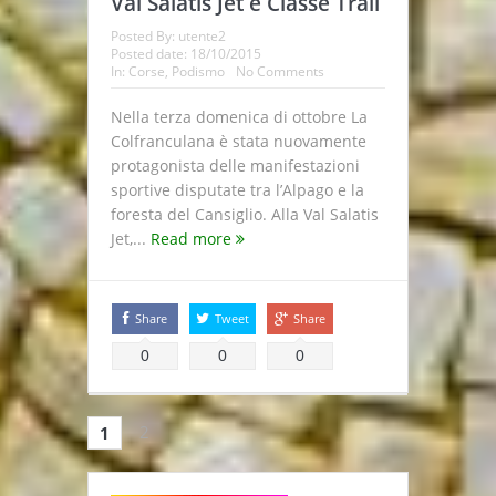
Val Salatis Jet e Classe Trail
Posted By:
utente2
Posted date:
18/10/2015
In:
Corse
,
Podismo
No Comments
Nella terza domenica di ottobre La
Colfranculana è stata nuovamente
protagonista delle manifestazioni
sportive disputate tra l’Alpago e la
foresta del Cansiglio. Alla Val Salatis
Jet,...
Read more
Share
Tweet
Share
0
0
0
2
1