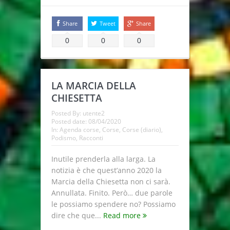
Share
Tweet
Share
0
0
0
LA MARCIA DELLA
CHIESETTA
Posted By:
utente2
Posted date:
08/04/2020
In:
Agenda corse
,
Corse
,
Corse (diario)
,
Podismo
,
Racconti
Inutile prenderla alla larga. La
notizia è che quest’anno 2020 la
Marcia della Chiesetta non ci sarà.
Annullata. Finito. Però… due parole
le possiamo spendere no? Possiamo
dire che que...
Read more