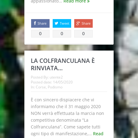
appassionato...
Read more
Share
Tweet
Share
0
0
0
LA COLFRANCULANA È
RINVIATA…
Posted By:
utente2
Posted date:
14/05/2020
In:
Corse
,
Podismo
È con sincero dispiacere che vi
informiamo che il 31 maggio 2020
NON verrà effettuata la marcia non
competitiva denominata “La
Colfranculana”. Come sapete tutti
ogni tipo di manifestazione,...
Read