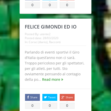
0
0
0
FELICE GIMONDI ED IO
Posted By:
utente2
Posted date:
28/03/2020
In:
Corse (diario)
,
Racconti
Parlando di eventi sportivi il Giro
d’Italia quest’anno non ci sarà.
Troppo pericoloso per gli spettatori,
per gli atleti, per tutti. Sto
ovviamente pensando al contagio
della po...
Read more
Share
Tweet
Share
0
0
0