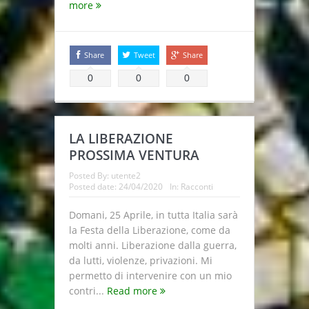
more
Share
Tweet
Share
0
0
0
LA LIBERAZIONE
PROSSIMA VENTURA
Posted By:
utente2
Posted date:
24/04/2020
In:
Racconti
Domani, 25 Aprile, in tutta Italia sarà
la Festa della Liberazione, come da
molti anni. Liberazione dalla guerra,
da lutti, violenze, privazioni. Mi
permetto di intervenire con un mio
contri...
Read more