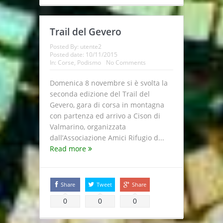
Trail del Gevero
Posted By:
utente2
Posted date:
10/11/2015
In:
Corse
,
Podismo
No Comments
Domenica 8 novembre si è svolta la
seconda edizione del Trail del
Gevero, gara di corsa in montagna
con partenza ed arrivo a Cison di
Valmarino, organizzata
dall’Associazione Amici Rifugio d...
Read more
Share
Tweet
Share
0
0
0