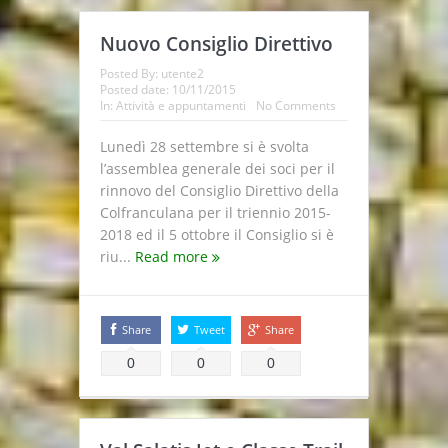
Nuovo Consiglio Direttivo
Posted By:
utente2
Posted date:
10/11/2015
In:
Attività e appuntamenti
No Comments
Lunedì 28 settembre si è svolta
l’assemblea generale dei soci per il
rinnovo del Consiglio Direttivo della
Colfranculana per il triennio 2015-
2018 ed il 5 ottobre il Consiglio si è
riu...
Read more
Share
Tweet
Share
0
0
0