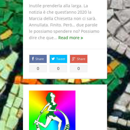
Inutile prenderla alla larga. La
notizia è che quest’anno 2020 la
Marcia della Chiesetta non ci sarà.
Annullata. Finito. Però… due parole
le possiamo spendere no? Possiamo
dire che que...
Read more
Share
Tweet
Share
0
0
0