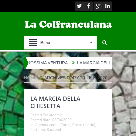
Menu
RAZIONE PROSSIMA VENTURA
LA MARCIA DELLA CHIESETTA
HOME
ARCHIVES FOR APRILE 8, 2020
LA MARCIA DELLA
CHIESETTA
Posted By:
utente2
Posted date:
08/04/2020
In:
Agenda corse
,
Corse
,
Corse (diario)
,
Podismo
,
Racconti