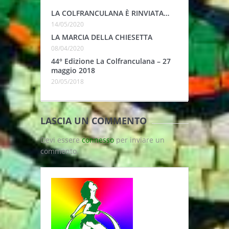
LA COLFRANCULANA È RINVIATA…
14/05/2020
LA MARCIA DELLA CHIESETTA
08/04/2020
44° Edizione La Colfranculana – 27
maggio 2018
20/05/2018
LASCIA UN COMMENTO
Devi essere
connesso
per inviare un
commento.