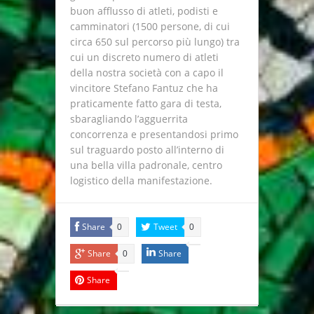
buon afflusso di atleti, podisti e
camminatori (1500 persone, di cui
circa 650 sul percorso più lungo) tra
cui un discreto numero di atleti
della nostra società con a capo il
vincitore Stefano Fantuz che ha
praticamente fatto gara di testa,
sbaragliando l’agguerrita
concorrenza e presentandosi primo
sul traguardo posto all’interno di
una bella villa padronale, centro
logistico della manifestazione.
Share
Tweet
0
0
Share
Share
0
Share