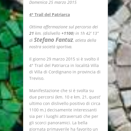
Domenica 25 marzo 2015
4° Trail del Patriarca
Ottima affermazione sul percorso dei
21
km. (dislivello
+1100
) in 1h 42’ 13”
Stefano Fantuz
di
, atleta della
nostra società sportiva.
Il giorno 29 marzo 2015 si è svolto il
4° Trail del Patriarca in località Villa
di Villa di Cordignano in provincia di
Treviso.
Manifestazione che si è svolta su
due percorsi (km. 10 e km. 21, quest’
ultimo con dislivello positivo di circa
1100 m.) decisamente interessanti
sia per i luoghi attraversati che per
gli scorci panoramici. La bella
giornata primaverile ha favorito un