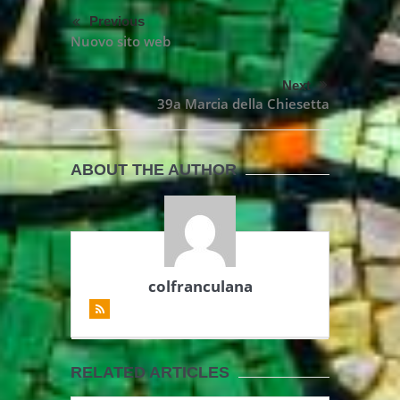
Previous
Nuovo sito web
Next
39a Marcia della Chiesetta
ABOUT THE AUTHOR
colfranculana
RELATED ARTICLES