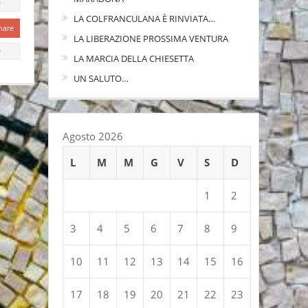
0
LA COLFRANCULANA È RINVIATA…
hare
LA LIBERAZIONE PROSSIMA VENTURA
0
LA MARCIA DELLA CHIESETTA
UN SALUTO…
Agosto 2026
L
M
M
G
V
S
D
1
2
3
4
5
6
7
8
9
10
11
12
13
14
15
16
17
18
19
20
21
22
23