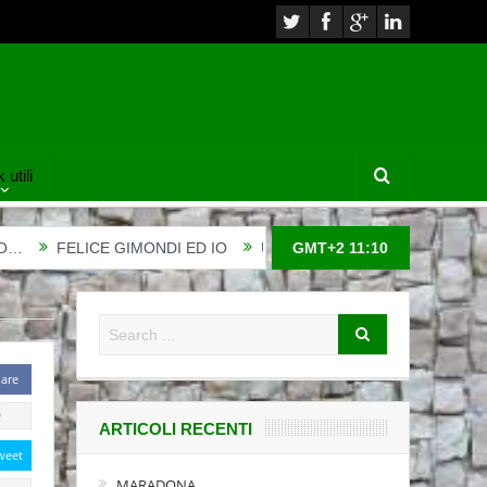
 utili
FELICE GIMONDI ED IO
UNA DONNA DI CORAGGIO A COLFRA
GMT+2 11:10
are
0
ARTICOLI RECENTI
weet
MARADONA