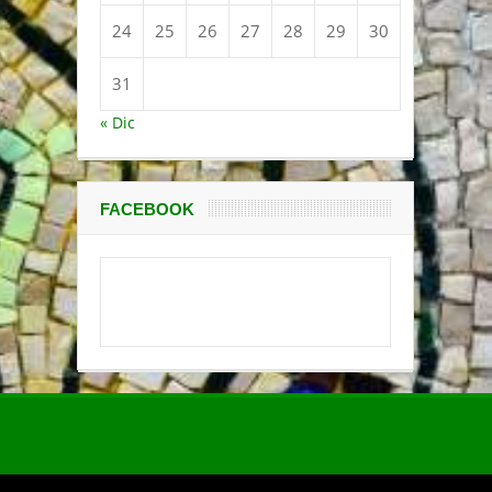
24
25
26
27
28
29
30
31
« Dic
FACEBOOK