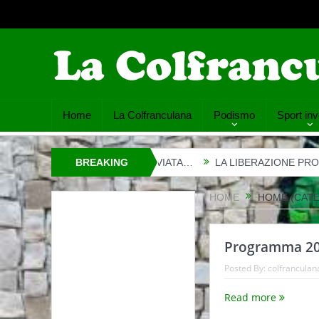
Home
La Colfranculana
Podismo
Sport inv
A COLFRANCULANA È RINVIATA…
BREAKING
LA LIBERAZIONE PROSSIMA
NEWS
HOME
HOME (CATE
Programma 2
Posted By:
colfranculan
Read more