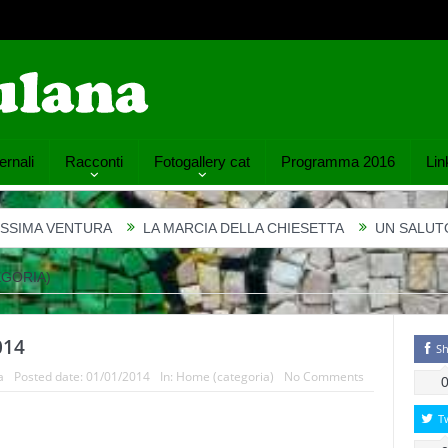
ernali
Racconti
Fotogallery cat
Programma 2016
Link
 VENTURA
LA MARCIA DELLA CHIESETTA
UN SALUTO…
GORIA)
014
Sh
a
Posted date:
01/01/2014
In:
Home (categoria)
No Comments
T